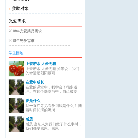
救助对象
光爱需求
2018年光爱药品需求
2018年光爱需求
学生园地
上善若水 大爱无疆
上善若水 大爱无疆 如果说：我们
的命运是烈阳暴雨
在爱中成长
在爱的课堂中，我学会了很多道
理。在这个课堂当中，自己被爱
爱是什么
我一直在寻觅着爱到底是什么？ 随
着时间长河的流淌
感恩
感恩 当别人为我们做了什么事时，
我们都要感恩。感恩