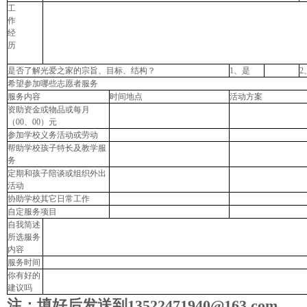
工
作
经
历
是否了解光爱之家的宗旨、目标、结构？
1
、是
2
希望参加哪些志愿者服务
服务内容
时间地点
活动方案
资助资金或物品或每月
（
00
、
00
）元
参加学校义务活动或劳动
帮助学校孩子特长及教学服
务
定期和孩子陪谈或组织外出
活动
协助学校其它日常工作
自定服务项目
自我简述
所选服务
内容
服务时间
你有好的
建议吗
注：填好后发送到
13522471940@163.com