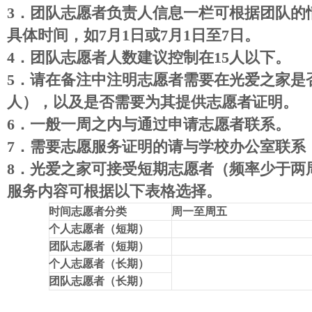
3
．
团队志愿者负责人信息一栏可根据团队的
具体时间，如
7
月
1
日或
7
月
1
日至
7
日。
4
．
团队志愿者人数建议控制在
15
人以下。
5
．
请在备注中注明志愿者需要在光爱之家是
人），以及是否需要为其提供志愿者证明。
6
．
一般一周之内与通过申请志愿者联系。
7．
需要志愿服务证明的请与学校办公室联系
8．
光爱之家可接受短期志愿者（频率少于两
服务内容可根据以下表格选择。
时间志愿者分类
周一至周五
个人志愿者（短期）
团队志愿者（短期）
个人志愿者（长期）
团队志愿者（长期）