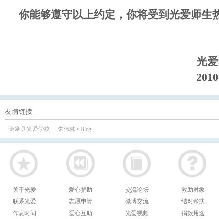
你能够遵守以上约定，你将受到光爱师生
光爱
2010
友情链接
金寨县光爱学校
朱清林 • Blog
关于光爱
爱心捐助
交流论坛
救助对象
联系光爱
志愿申请
微博交流
结对帮扶
作息时间
爱心互助
光爱视频
捐款用途