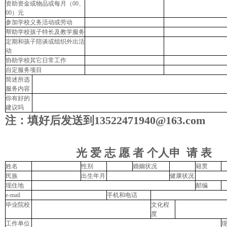
资助资金或物品或每月（
00
、
00
）元
参加学校义务活动或劳动
帮助学校孩子特长及教学服务
定期和孩子陪谈或组织外出活
动
协助学校其它日常工作
自定服务项目
简述所选
服务内容
你有好的
建议吗
注：填好后发送到
13522471940@163.com
光
爱
志
愿
者
个人申
请
表
姓名
性别
婚姻状况
籍贯
民族
出生年月
健康状况
现住地
邮编
e-mail
手机和电话
毕业院校
文化程
度
工作单位