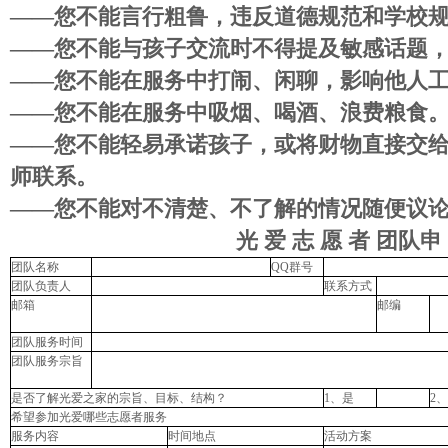
――
您不能言行粗鲁，违反道德规范和学校
――
您不能与孩子交流时不得提及敏感话题
――
您不能在服务中打闹、闲聊，影响他人
――
您不能在服务中吸烟、喝酒、浪费粮食
――
您不能轻易承诺孩子，或将财物直接交
师联系。
――
您不能对不清楚、不了解的情况随便议
光
爱
志
愿
者
团队申
团队名称
QQ
群号
团队负责人
联系方式
邮箱
邮编
团队服务时间
团队服务宗旨
是否了解光爱之家的宗旨、目标、结构？
1
、是
2
、
希望参加光爱哪些志愿者服务
服务内容
时间地点
活动方案