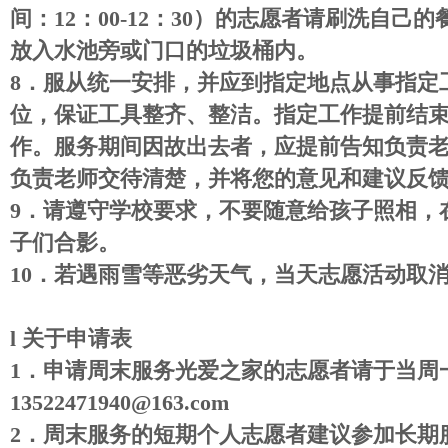
间：
12
：
00-12
：
30
）的志愿者请刷洗自己的
放入水池旁或门口的垃圾桶内。
8
．
服从统一安排，并应到指定地点从事指定
位，保证工具整齐、整洁。指定工作提前结
作。服务期间因故出去者，应提前告知负责
负责老师交待清楚，并将您的意见和建议反
9
．
请遵守学校要求，不要随意给孩子照相，
子们合影。
10
．
若遇雨雪等恶劣天气，当天志愿活动取
l
关于申请表
1
．
申请周末服务光爱之家的志愿者请于当周
13522471940@163.com
2
．
周末服务的短期个人志愿者建议参加长期