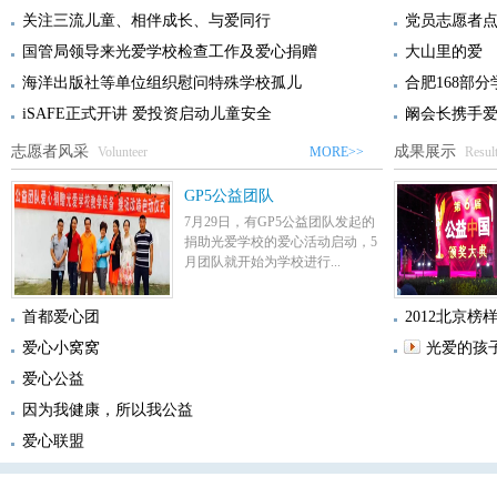
关注三流儿童、相伴成长、与爱同行
党员志愿者
国管局领导来光爱学校检查工作及爱心捐赠
大山里的爱
海洋出版社等单位组织慰问特殊学校孤儿
合肥168部
iSAFE正式开讲 爱投资启动儿童安全
阚会长携手
志愿者风采
成果展示
Volunteer
MORE>>
Resul
GP5公益团队
7月29日，有GP5公益团队发起的
捐助光爱学校的爱心活动启动，5
月团队就开始为学校进行...
首都爱心团
2012北京榜
爱心小窝窝
光爱的孩
爱心公益
因为我健康，所以我公益
爱心联盟