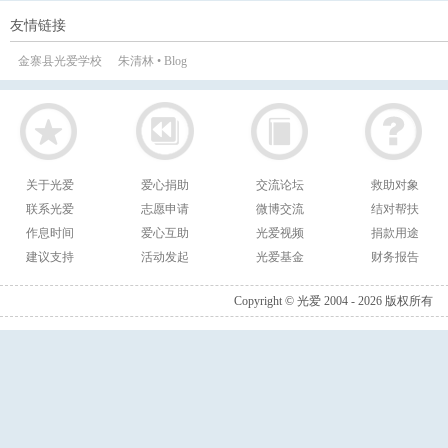
友情链接
金寨县光爱学校
朱清林 • Blog
关于光爱
爱心捐助
交流论坛
救助对象
联系光爱
志愿申请
微博交流
结对帮扶
作息时间
爱心互助
光爱视频
捐款用途
建议支持
活动发起
光爱基金
财务报告
Copyright © 光爱 2004 - 2026 版权所有