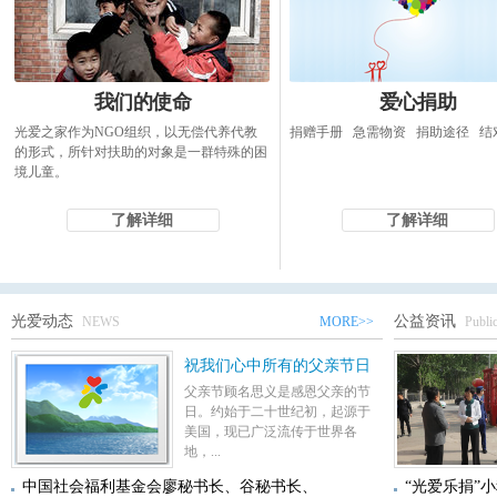
我们的使命
爱心捐助
光爱之家作为NGO组织，以无偿代养代教
捐赠手册 急需物资 捐助途径 结
的形式，所针对扶助的对象是一群特殊的困
境儿童。
了解详细
了解详细
光爱动态
公益资讯
NEWS
MORE>>
Public
祝我们心中所有的父亲节日
父亲节顾名思义是感恩父亲的节
日。约始于二十世纪初，起源于
美国，现已广泛流传于世界各
地，...
中国社会福利基金会廖秘书长、谷秘书长、
“光爱乐捐”