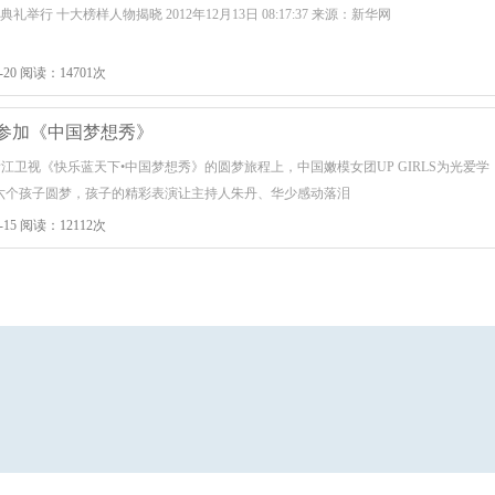
典礼举行 十大榜样人物揭晓 2012年12月13日 08:17:37 来源：新华网
-20 阅读：14701次
参加《中国梦想秀》
日，浙江卫视《快乐蓝天下•中国梦想秀》的圆梦旅程上，中国嫩模女团UP GIRLS为光爱学
的六个孩子圆梦，孩子的精彩表演让主持人朱丹、华少感动落泪
-15 阅读：12112次