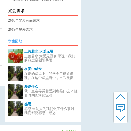
光爱需求
2018年光爱药品需求
2018年光爱需求
学生园地
上善若水 大爱无疆
上善若水 大爱无疆 如果说：我们
的命运是烈阳暴雨
在爱中成长
在爱的课堂中，我学会了很多道
理。在这个课堂当中，自己被爱
爱是什么
我一直在寻觅着爱到底是什么？ 随
着时间长河的流淌
感恩
感恩 当别人为我们做了什么事时，
我们都要感恩。感恩