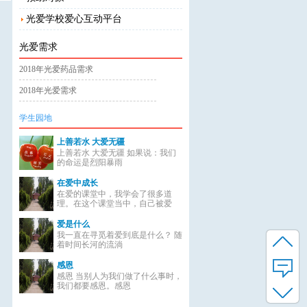
光爱学校爱心互动平台
光爱需求
2018年光爱药品需求
2018年光爱需求
学生园地
上善若水 大爱无疆
上善若水 大爱无疆 如果说：我们
的命运是烈阳暴雨
在爱中成长
在爱的课堂中，我学会了很多道
理。在这个课堂当中，自己被爱
爱是什么
我一直在寻觅着爱到底是什么？ 随
着时间长河的流淌
感恩
感恩 当别人为我们做了什么事时，
我们都要感恩。感恩