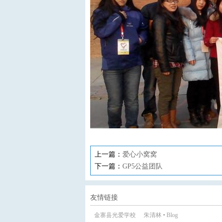
上一篇：
爱心小窝窝
下一篇：
GP5公益团队
友情链接
金寨县光爱学校
朱清林 • Blog