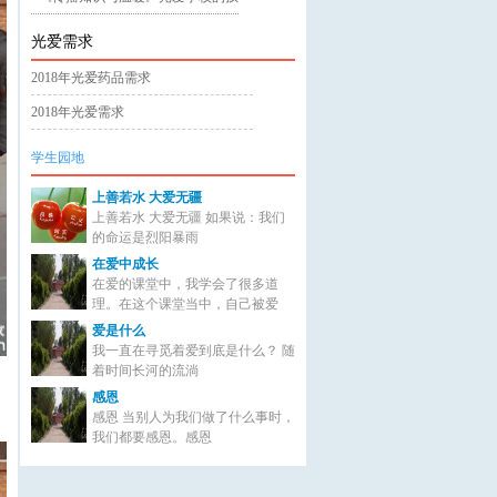
光爱需求
2018年光爱药品需求
2018年光爱需求
学生园地
上善若水 大爱无疆
上善若水 大爱无疆 如果说：我们
的命运是烈阳暴雨
在爱中成长
在爱的课堂中，我学会了很多道
理。在这个课堂当中，自己被爱
爱是什么
我一直在寻觅着爱到底是什么？ 随
着时间长河的流淌
感恩
感恩 当别人为我们做了什么事时，
我们都要感恩。感恩