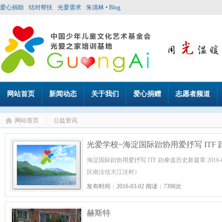
爱心捐助
结对帮扶
光爱需求
朱清林 • Blog
网站首页
新闻动态
关于我们
爱心捐赠
志愿者频道
网站首页
公益资讯
光爱学校~海淀国际跆协用爱抒写 ITF
海淀国际跆协用爱抒写 ITF 跆拳道历史新篇章 201
区南法信大江洼村）
发布时间：2016-03-02 阅读：7398次
赫斯特