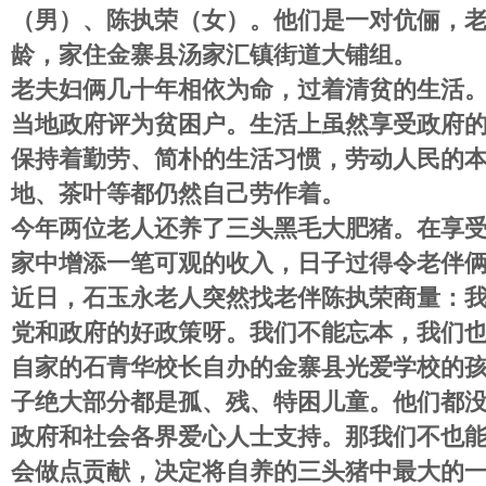
（男）、陈执荣（
女
）。
他们是一对伉俪
，
龄
，家住金寨县
汤家汇镇
街道大铺组
。
老夫妇俩几十年相依为命，过着清贫的生活
当地政府评为贫困户
。
生活上虽然享受政府
保持着
勤劳、简朴
的生活
习惯，
劳动人民的
地
、
茶叶等都仍然
自己劳作着
。
今年两位老人还养了三头
黑毛
大肥猪。在享
家中增添
一笔
可观的
收入
，日子过得令老伴
近日，石玉永
老人突然找
老伴陈执荣商量：
党和政府的好政策呀。我们不能忘本，我们
自家的
石青华
校长自办的
金寨县光爱学校
的
子绝大部分都是孤
、
残
、
特困儿童。他们都
政府
和社会各界爱心人士
支持。那我们不也
会做
点
贡献，决定将自养的三头猪
中
最大的