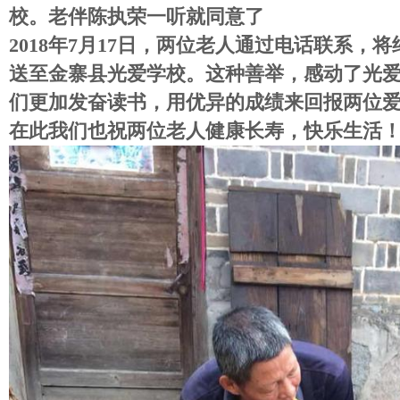
校
。老伴
陈执荣一听就
同意了
2018年7月17日
，
两位老人通过电话联系
，将
送至
金寨县光爱学校
。这种善举，
感动了光
们更加发奋读书
，
用优异的成绩来回报两位
在此我们也祝两位老人健康长寿，快乐生活