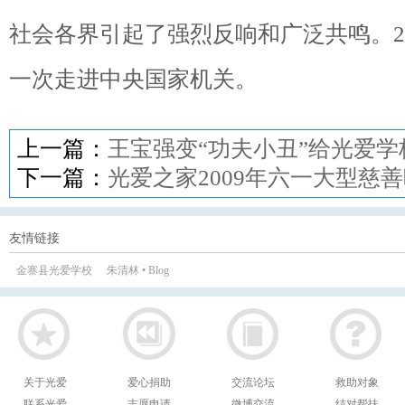
社会各界引起了强烈反响和广泛共鸣。2
一次走进中央国家机关。
上一篇：
王宝强变“功夫小丑”给光爱学
下一篇：
光爱之家2009年六一大型慈
友情链接
金寨县光爱学校
朱清林 • Blog
关于光爱
爱心捐助
交流论坛
救助对象
联系光爱
志愿申请
微博交流
结对帮扶