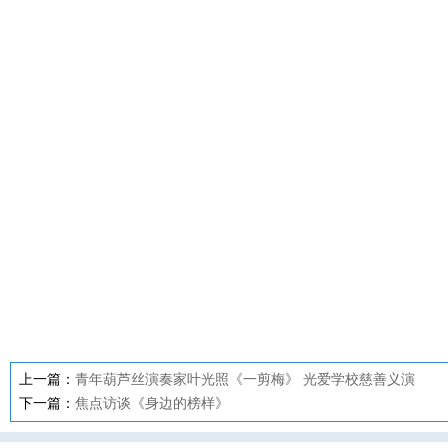
上一篇：
青年葫芦丝演奏家叶光照《一剪梅》 光爱学校慈善义演
下一篇：
焦点访谈《身边的榜样》